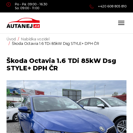
Po - Pá: 09:00 - 16:30
+420 608 805 810
So: 09:00 - 11:00
Úvod
Nabídka vozidel
Škoda Octavia 1.6 TDi 85kW Dsg STYLE+ DPH ČR
Škoda Octavia 1.6 TDi 85kW Dsg
STYLE+ DPH ČR