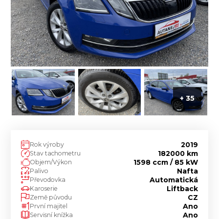
+ 35
2019
Rok výroby
182000 km
Stav tachometru
1598 ccm / 85 kW
Objem/Výkon
Nafta
Palivo
Automatická
Převodovka
Liftback
Karoserie
CZ
Země původu
Ano
První majitel
Ano
Servisní knížka