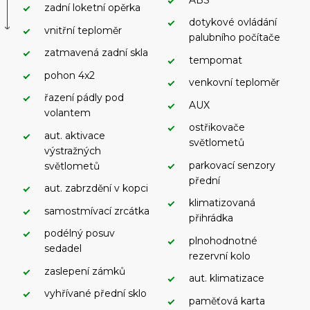
zadní loketní opěrka
dotykové ovládání
vnitřní teploměr
palubního počítače
zatmavená zadní skla
tempomat
pohon 4x2
venkovní teploměr
řazení pádly pod
AUX
volantem
ostřikovače
aut. aktivace
světlometů
výstražných
parkovací senzory
světlometů
přední
aut. zabrzdění v kopci
klimatizovaná
samostmívací zrcátka
přihrádka
podélný posuv
plnohodnotné
sedadel
rezervní kolo
zaslepení zámků
aut. klimatizace
vyhřívané přední sklo
paměťová karta