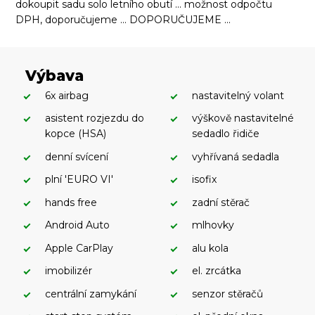
dokoupit sadu solo letního obutí ... možnost odpočtu
DPH, doporučujeme ... DOPORUČUJEME ...
Výbava
6x airbag
nastavitelný volant
asistent rozjezdu do
výškově nastavitelné
kopce (HSA)
sedadlo řidiče
denní svícení
vyhřívaná sedadla
plní 'EURO VI'
isofix
hands free
zadní stěrač
Android Auto
mlhovky
Apple CarPlay
alu kola
imobilizér
el. zrcátka
centrální zamykání
senzor stěračů