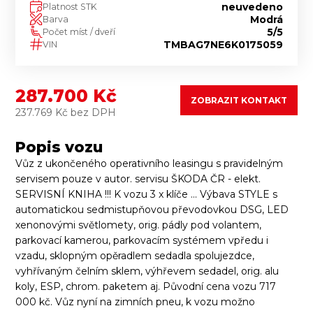
neuvedeno
Platnost STK
Modrá
Barva
5/5
Počet míst / dveří
TMBAG7NE6K0175059
VIN
287.700 Kč
ZOBRAZIT KONTAKT
237.769 Kč bez DPH
Popis vozu
Vůz z ukončeného operativního leasingu s pravidelným
servisem pouze v autor. servisu ŠKODA ČR - elekt.
SERVISNÍ KNIHA !!! K vozu 3 x klíče ... Výbava STYLE s
automatickou sedmistupňovou převodovkou DSG, LED
xenonovými světlomety, orig. pádly pod volantem,
parkovací kamerou, parkovacím systémem vpředu i
vzadu, sklopným opěradlem sedadla spolujezdce,
vyhřívaným čelním sklem, výhřevem sedadel, orig. alu
koly, ESP, chrom. paketem aj. Původní cena vozu 717
000 kč. Vůz nyní na zimních pneu, k vozu možno