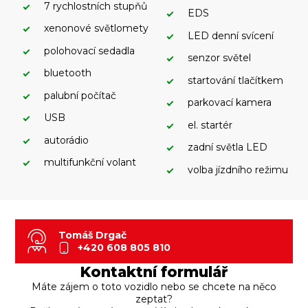
7 rychlostních stupňů
EDS
xenonové světlomety
LED denní svícení
polohovací sedadla
senzor světel
bluetooth
startování tlačítkem
palubní počítač
parkovací kamera
USB
el. startér
autorádio
zadní světla LED
multifunkční volant
volba jízdního režimu
Tomáš Drgač
+420 608 805 810
Kontaktní formulář
Máte zájem o toto vozidlo nebo se chcete na něco
zeptat?