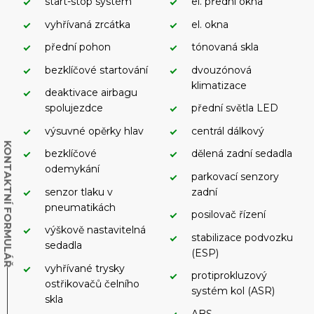
start-stop systém
el. přední okna
vyhřívaná zrcátka
el. okna
přední pohon
tónovaná skla
bezklíčové startování
dvouzónová
klimatizace
deaktivace airbagu
spolujezdce
přední světla LED
výsuvné opěrky hlav
centrál dálkový
KONTAKTNÍ FORMULÁŘ
bezklíčové
dělená zadní sedadla
odemykání
parkovací senzory
senzor tlaku v
zadní
pneumatikách
posilovač řízení
výškově nastavitelná
stabilizace podvozku
sedadla
(ESP)
vyhřívané trysky
protiprokluzový
ostřikovačů čelního
systém kol (ASR)
skla
ABS